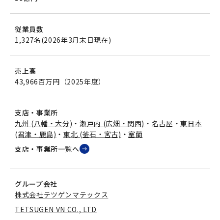
従業員数
1,327名(2026年3月末日現在)
売上高
43,966百万円（2025年度）
支店・事業所
九州 (八幡・大分)
・
瀬戸内 (広畑・関西)
・
名古屋
・
東日本
(君津・鹿島)
・
東北 (釜石・宮古)
・
室蘭
支店・事業所一覧へ
グループ会社
株式会社テツゲンマテックス
TETSUGEN VN CO., LTD