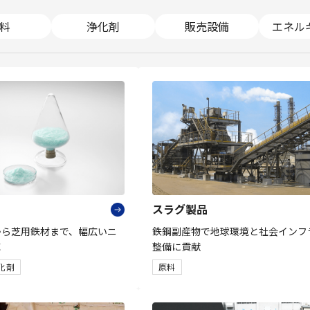
料
浄化剤
販売設備
エネル
スラグ製品
から芝用鉄材まで、幅広いニ
鉄鋼副産物で地球環境と社会インフ
応
整備に貢献
化剤
原料