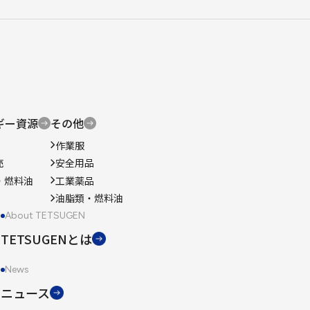
ギー資源
その他
作業服
売
安全用品
・燃料油
工業薬品
油脂類・燃料油
About TETSUGEN
TETSUGENとは
News
ニュース