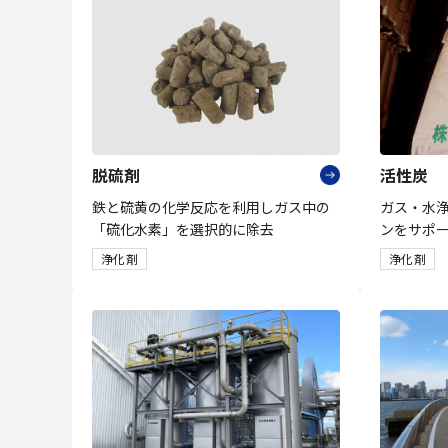
脱硫剤
活性炭
鉄と硫黄の化学反応を利用しガス中の
ガス・水
「硫化水素」を選択的に除去
ンをサポ
浄化剤
浄化剤