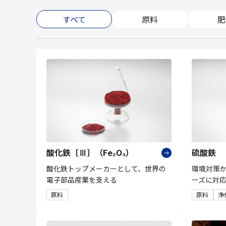
すべて
原料
肥
酸化鉄［Ⅲ］（Fe₂O₃）
硫酸鉄
酸化鉄トップメーカーとして、世界の
環境対策
電子部品産業を支える
ーズに対
原料
原料
浄