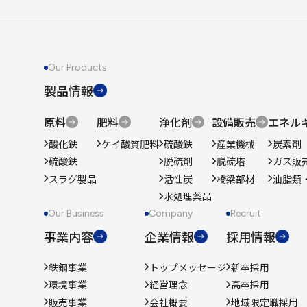
Our Products
製品情報
原料
肥料
浄化剤
設備販売
エネル
酸化鉄
ケイ酸質肥料
硫酸鉄
産業機械
炭素剤
硫酸鉄
脱硫剤
脱硫塔
ガス販
スラグ製品
活性炭
橋梁部材
油脂類
水処理薬品
Our Business
Company
Recruit
事業内容
企業情報
採用情報
鉄鋼事業
トップメッセージ
新卒採用
環境事業
経営理念
高卒採用
販売事業
会社概要
地域限定職採用