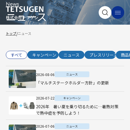
News
ニュース
株式会社テツゲン
トップ
/
ニュース
すべて
キャンペーン
ニュース
プレスリリース
商品
2026-08-06
ニュース
「マルチステークホルダー方針」の更新
2026-07-22
キャンペーン
2026年 暑い夏を乗り切るために…暑熱対策
で熱中症を予防しよう！
2026-07-06
ニュース