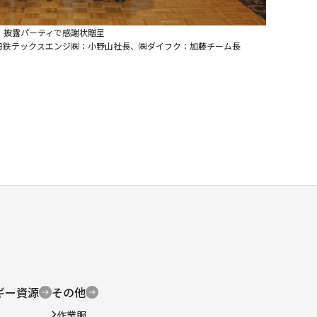
披露パーティで感謝状贈呈
日鉄テックスエンジ㈱：小野山社長、㈱ダイフク：加藤チーム長
ギー資源
その他
作業服