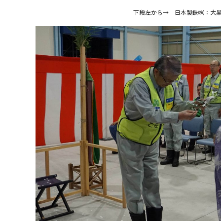
下段左から→ 日本製鉄㈱：大