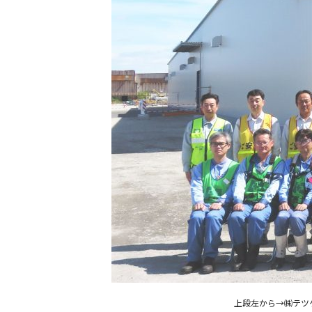
上段左から→㈱テツゲ