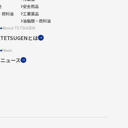
売
安全用品
・燃料油
工業薬品
油脂類・燃料油
About TETSUGEN
TETSUGENとは
News
ニュース
用