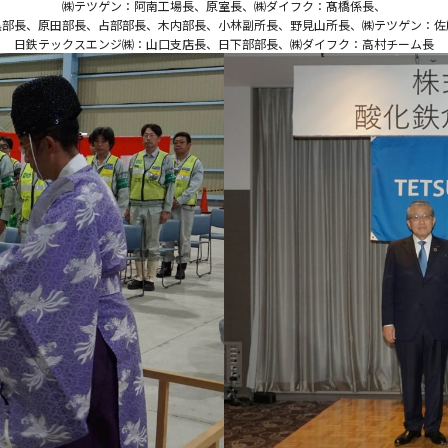
㈱テツゲン：阿南工場長、原室長、㈱ダイフク：髙橋係長、
黒部長、原田部長、占部部長、木内部長、小林副所長、野見山所長、㈱テツゲン：佐
日鉄テックスエンジ㈱：山口支店長、日下部部長、㈱ダイフク：高村チーム長