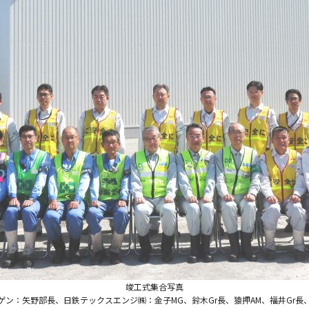
竣工式集合写真
ン：矢野部長、日鉄テックスエンジ㈱：金子MG、鈴木Gr長、猿押AM、福井Gr長、