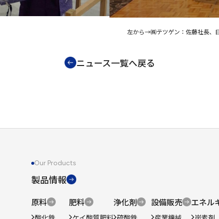
左から→㈱テツゲン：佐藤社長、
ニュース一覧へ戻る
Our Products
製品情報
原料
肥料
浄化剤
設備販売
エネル
酸化鉄
ケイ酸質肥料
硫酸鉄
産業機械
炭素剤