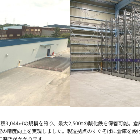
.0m、面積3,044㎡の規模を誇り、最大2,500tの酸化鉄を保
理の精度向上を実現しました。製造拠点のすぐそばに倉庫を設
に磨きがかかります。