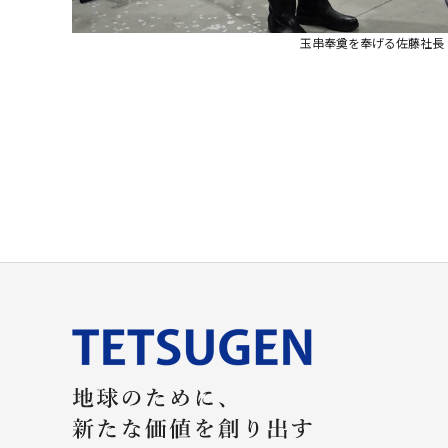
玉串奉奠を奉げる佐藤社長