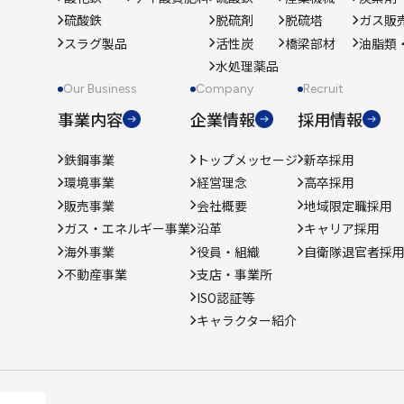
硫酸鉄
脱硫剤
脱硫塔
ガス販
スラグ製品
活性炭
橋梁部材
油脂類
水処理薬品
Our Business
Company
Recruit
事業内容
企業情報
採用情報
鉄鋼事業
トップメッセージ
新卒採用
環境事業
経営理念
高卒採用
販売事業
会社概要
地域限定職採用
ガス・エネルギー事業
沿革
キャリア採用
海外事業
役員・組織
自衛隊退官者採
不動産事業
支店・事業所
ISO認証等
キャラクター紹介